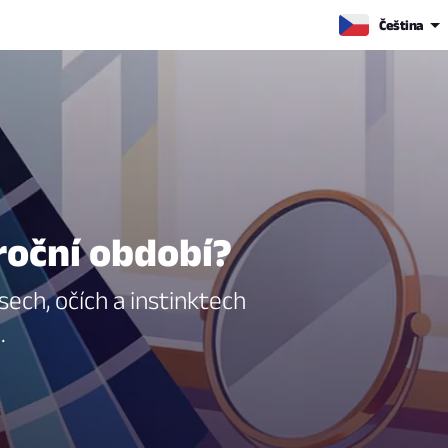
Čeština
roční období?
sech, očích a instinktech
.