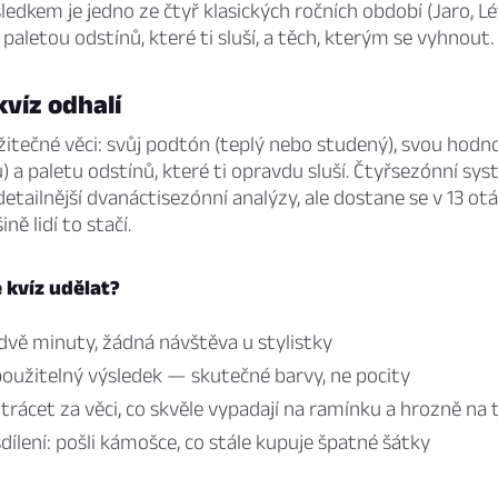
ýsledkem je jedno ze čtyř klasických ročních období (Jaro, L
 paletou odstínů, které ti sluší, a těch, kterým se vyhnout.
kvíz odhalí
užitečné věci: svůj podtón (teplý nebo studený), svou hodn
 a paletu odstínů, které ti opravdu sluší. Čtyřsezónní sys
etailnější dvanáctisezónní analýzy, ale dostane se v 13 o
ně lidí to stačí.
e kvíz udělat?
dvě minuty, žádná návštěva u stylistky
použitelný výsledek — skutečné barvy, ne pocity
trácet za věci, co skvěle vypadají na ramínku a hrozně na 
dílení: pošli kámošce, co stále kupuje špatné šátky