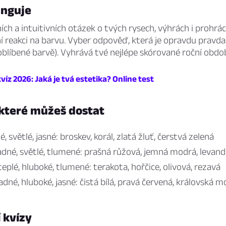
unguje
ních a intuitivních otázek o tvých rysech, výhrách i prohrác
ní reakci na barvu. Vyber odpověď, která je opravdu pravda 
blíbené barvě). Vyhrává tvé nejlépe skórované roční obdob
víz 2026: Jaká je tvá estetika? Online test
 které můžeš dostat
, světlé, jasné: broskev, korál, zlatá žluť, čerstvá zelená
dné, světlé, tlumené: prašná růžová, jemná modrá, levandu
eplé, hluboké, tlumené: terakota, hořčice, olivová, rezavá
dné, hluboké, jasné: čistá bílá, pravá červená, královská m
í kvízy