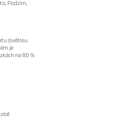
éto, Podzim,
otu (světlou
tém je
tázkách na 80 %
tobě