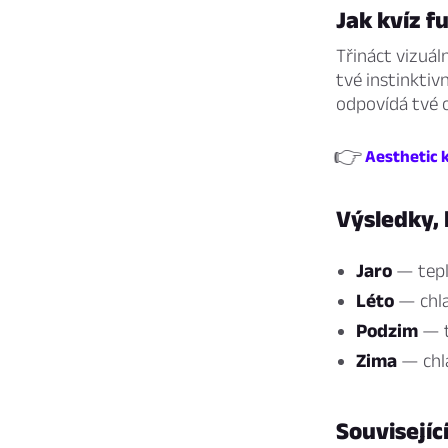
Jak kvíz f
Třináct vizuál
tvé instinktiv
odpovídá tvé o
👉
Aesthetic k
Výsledky,
Jaro
— teplé
Léto
— chla
Podzim
— t
Zima
— chla
Souvisejíc