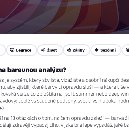
t
🤣 Legrace
🌱 Život
🎨 Záliby
🍁 Sezónní

 na barevnou analýzu?
a je systém, který stylisté, vizážisté a osobní nákupčí desí
u, aby zjistili, které barvy ti opravdu sluší — a které tiše 
Tokovská verze to zploštila na „soft summer nebo deep wint
ravdový: teplé vs studené podtóny, světlá vs hluboká hod
a.
ží na 13 otázkách o tom, na čem opravdu záleží — barva žil
dělají zdravěji vypadajícího, v jaké bílé lépe vypadáš, jaké ba