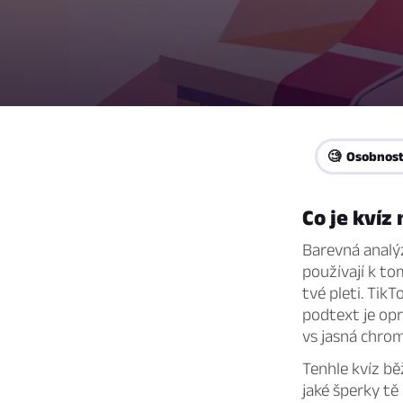
🧐 Osobnos
Co je kvíz
Barevná analýz
používají k tom
tvé pleti. Tik
podtext je op
vs jasná chrom
Tenhle kvíz bě
jaké šperky tě 