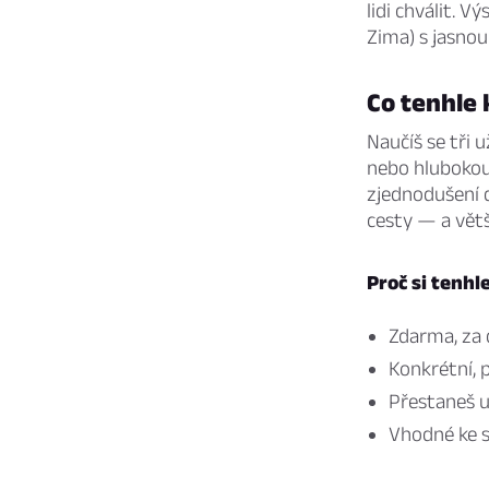
lidi chválit. V
Zima) s jasnou
Co tenhle 
Naučíš se tři 
nebo hlubokou)
zjednodušení d
cesty — a větši
Proč si tenhl
Zdarma, za 
Konkrétní, 
Přestaneš u
Vhodné ke s