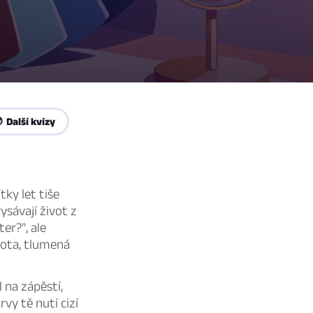
 Další kvízy
tky let tiše
vysávají život z
er?", ale
nota, tlumená
 na zápěstí,
rvy tě nutí cizí