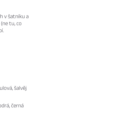
h v šatníku a
(ne tu, co
í.
lová, šalvěj
odrá, černá