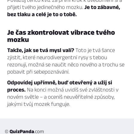
přijetí tvého jedinečného mozku.
Je to zábavné,
bez tlaku a celé je to o tobě.
Je čas zkontrolovat vibrace tvého
mozku
Takže, jak se tvá mysl valí?
Toto je tvá šance
zjistit, které neurodivergentní rysy s tebou
rezonují, možná se naučit něco nového a trochu se
pobavit při sebepoznávání.
Odpovídej upřímně, buď otevřený a užij si
proces.
Na konci možná uvidíš své zvláštnosti v
novém světle – a oceníš neuvěřitelné způsoby,
jakými tvůj mozek funguje.
©
QuizPanda
.com