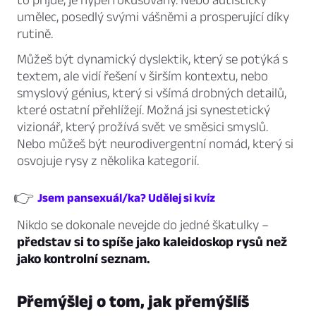
umělec, posedlý svými vášněmi a prosperující díky
rutině.
Můžeš být dynamický dyslektik, který se potýká s
textem, ale vidí řešení v širším kontextu, nebo
smyslový génius, který si všímá drobných detailů,
které ostatní přehlížejí. Možná jsi synestetický
vizionář, který prožívá svět ve směsici smyslů.
Nebo můžeš být neurodivergentní nomád, který si
osvojuje rysy z několika kategorií.
👉
Jsem pansexuál/ka? Udělej si kvíz
Nikdo se dokonale nevejde do jedné škatulky –
představ si to spíše jako kaleidoskop rysů než
jako kontrolní seznam.
Přemýšlej o tom, jak přemýšlíš