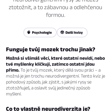
ztotožnit, a to zábavnou a odlehčenou
formou.
🧠 Psychologie
🤓 Další kvízy
Funguje tvůj mozek trochu jinak?
Možná si všímáš věcí, které ostatní nevidí, nebo
tvé myšlenky kličkují, zatímco ostatní jdou
přímo.
To je tvůj mozek, který dělá svou práci – a
možná je jen trochu neurodivergentní. Tento kvíz je
pohodový způsob, jak zjistit, s jakými rysy se
ztotožňuješ, a oslavit svůj jedinečný způsob
myšlení.
Co to vlastně neurodiverzita je?