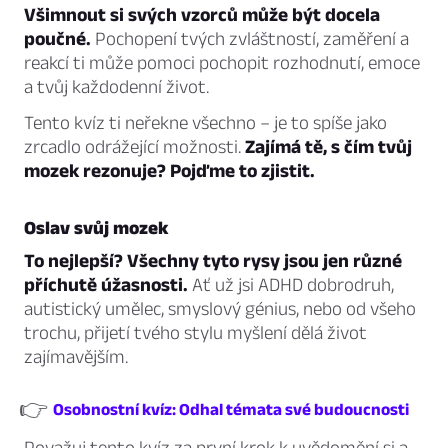
Všimnout si svých vzorců může být docela
poučné.
Pochopení tvých zvláštností, zaměření a
reakcí ti může pomoci pochopit rozhodnutí, emoce
a tvůj každodenní život.
Tento kvíz ti neřekne všechno – je to spíše jako
zrcadlo odrážející možnosti.
Zajímá tě, s čím tvůj
mozek rezonuje? Pojďme to zjistit.
Oslav svůj mozek
To nejlepší? Všechny tyto rysy jsou jen různé
příchutě úžasnosti.
Ať už jsi ADHD dobrodruh,
autistický umělec, smyslový génius, nebo od všeho
trochu, přijetí tvého stylu myšlení dělá život
zajímavějším.
👉
Osobnostní kvíz: Odhal témata své budoucnosti
Považuj tento kvíz za první krok k uvědomění si a