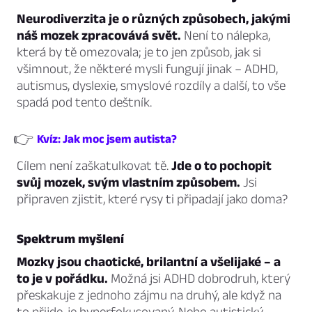
Neurodiverzita je o různých způsobech, jakými
náš mozek zpracovává svět.
Není to nálepka,
která by tě omezovala; je to jen způsob, jak si
všimnout, že některé mysli fungují jinak – ADHD,
autismus, dyslexie, smyslové rozdíly a další, to vše
spadá pod tento deštník.
👉
Kvíz: Jak moc jsem autista?
Cílem není zaškatulkovat tě.
Jde o to pochopit
svůj mozek, svým vlastním způsobem.
Jsi
připraven zjistit, které rysy ti připadají jako doma?
Spektrum myšlení
Mozky jsou chaotické, brilantní a všelijaké – a
to je v pořádku.
Možná jsi ADHD dobrodruh, který
přeskakuje z jednoho zájmu na druhý, ale když na
to přijde, je hyperfokusovaný. Nebo autistický