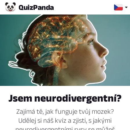
Quiz
Panda
Jsem neurodivergentní?
Zajímá tě, jak funguje tvůj mozek?
Udělej si náš kvíz a zjisti, s jakými
neurodivergentními rysy se můžeš