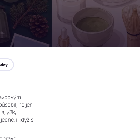
vízy
pravdovým
ůsobil, ne jen
a, y2k,
 jedné, i když si
 opravdu