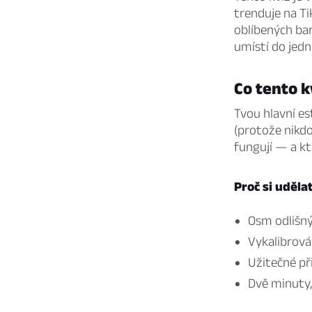
trenduje na Ti
oblíbených bar
umístí do jed
Co tento k
Tvou hlavní es
(protože nikdo 
fungují — a k
Proč si uděla
Osm odlišný
Vykalibrová
Užitečné př
Dvě minuty, 