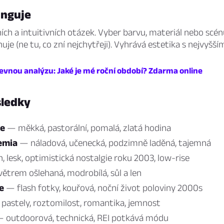
unguje
ních a intuitivních otázek. Vyber barvu, materiál nebo scén
uje (ne tu, co zní nejchytřeji). Vyhrává estetika s nejvyšší
revnou analýzu: Jaké je mé roční období? Zdarma online
ledky
re
— měkká, pastorální, pomalá, zlatá hodina
emia
— náladová, učenecká, podzimně laděná, tajemná
 lesk, optimistická nostalgie roku 2003, low-rise
ětrem ošlehaná, modrobílá, sůl a len
e
— flash fotky, kouřová, noční život poloviny 2000s
pastely, roztomilost, romantika, jemnost
 outdoorová, technická, REI potkává módu