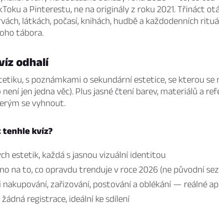
kToku a Pinterestu, ne na originály z roku 2021. Třináct ot
vách, látkách, počasí, knihách, hudbě a každodenních rituá
noho tábora.
víz odhalí
tetiku, s poznámkami o sekundární estetice, se kterou se 
není jen jedna věc). Plus jasné čtení barev, materiálů a refe
terým se vyhnout.
t tenhle kvíz?
ch estetik, každá s jasnou vizuální identitou
no na to, co opravdu trenduje v roce 2026 (ne původní se
i nakupování, zařizování, postování a oblékání — reálné ap
žádná registrace, ideální ke sdílení