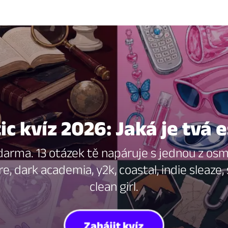
c kvíz 2026: Jaká je tvá 
darma. 13 otázek tě napáruje s jednou z osmi 
, dark academia, y2k, coastal, indie sleaze, 
clean girl.
Zahájit kvíz