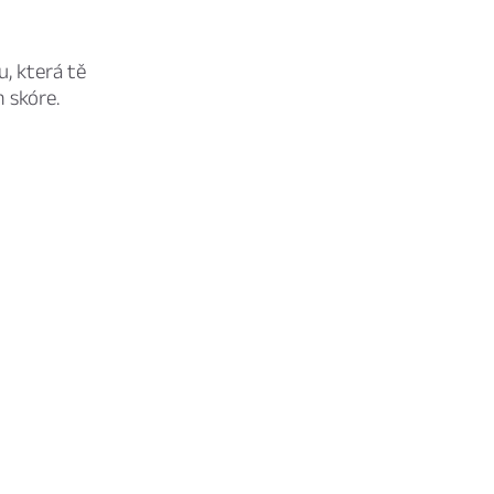
u, která tě
m skóre.