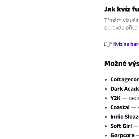
Jak kvíz f
Třináct vizuál
opravdu přitah
👉
Kvíz na ba
Možné výs
Cottageco
Dark Acad
Y2K
— neon,
Coastal
— v
Indie Sleaz
Soft Girl
— 
Gorpcore
—