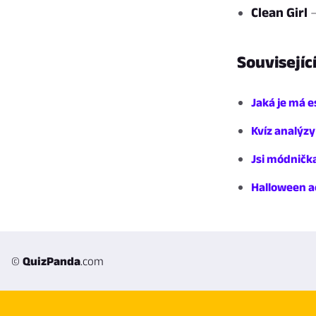
Clean Girl
—
Souvisejíc
Jaká je má e
Kvíz analýzy
Jsi módničk
Halloween a
©
QuizPanda
.com