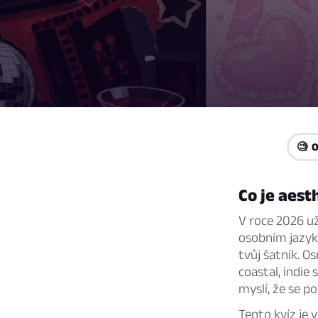
🧐 
Co je aest
V roce 2026 už
osobním jazyke
tvůj šatník. O
coastal, indie s
myslí, že se p
Tento kvíz je