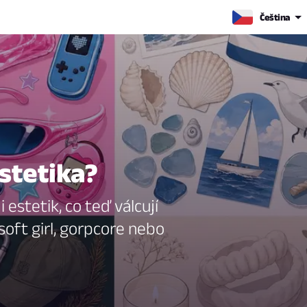
Čeština
estetika?
estetik, co teď válcují
soft girl, gorpcore nebo