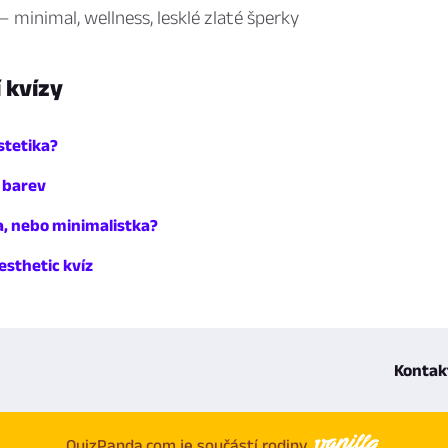
 minimal, wellness, lesklé zlaté šperky
í kvízy
stetika?
 barev
a, nebo minimalistka?
esthetic kvíz
Kontak
QuizPanda.com je součástí rodiny