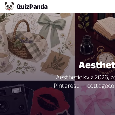
Quiz
Panda
Aestheti
Aesthetic kvíz 2026, z
Pinterest — cottagecore