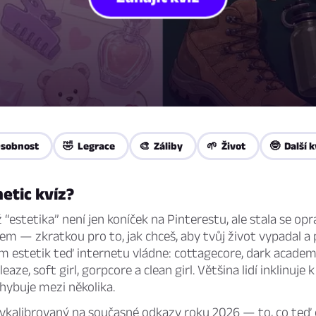
Osobnost
🤣 Legrace
🎨 Záliby
🌱 Život
🤓 Další k
hetic kvíz?
 “estetika” není jen koníček na Pinterestu, ale stala se o
m — zkratkou pro to, jak chceš, aby tvůj život vypadal a p
sm estetik teď internetu vládne: cottagecore, dark academi
leaze, soft girl, gorpcore a clean girl. Většina lidí inklinuje k
ohybuje mezi několika.
 vykalibrovaný na současné odkazy roku 2026 — to, co teď