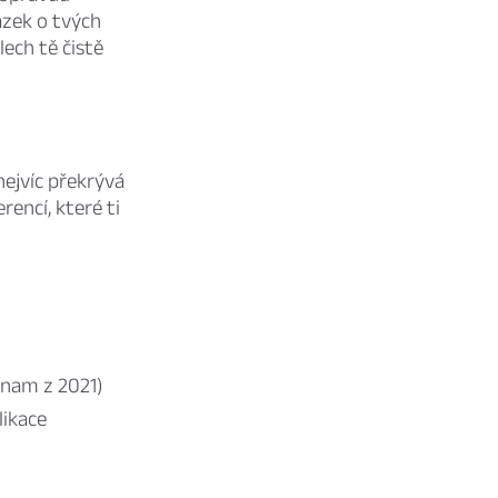
ázek o tvých
lech tě čistě
nejvíc překrývá
rencí, které ti
znam z 2021)
likace